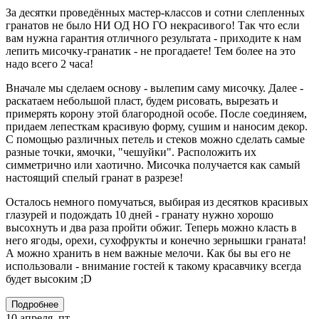
За десятки проведённых мастер-классов и сотни слепленных
гранатов не было НИ ОД НО ГО некрасивого! Так что если
вам нужна гарантия отличного результата - приходите к нам
лепить мисочку-гранатик - не прогадаете! Тем более на это
надо всего 2 часа!
Вначале мы сделаем основу - вылепим саму мисочку. Далее -
раскатаем небольшой пласт, будем рисовать, вырезать и
примерять корону этой благородной особе. После соединяем,
придаем лепесткам красивую форму, сушим и наносим декор.
С помощью различных петель и стеков можно сделать самые
разные точки, ямочки, "чешуйки". Расположить их
симметрично или хаотично. Мисочка получается как самый
настоящий спелый гранат в разрезе!
Осталось немного помучаться, выбирая из десятков красивых
глазурей и подождать 10 дней - гранату нужно хорошо
высохнуть и два раза пройти обжиг. Теперь можно класть в
него ягоды, орехи, сухофрукты и конечно зернышки граната!
А можно хранить в нем важные мелочи. Как бы вы его не
использовали - внимание гостей к такому красавчику всегда
будет высоким ;D
Подробнее
10 апреля, пт