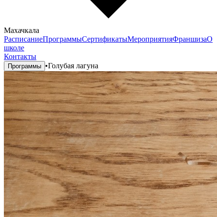
Махачкала
Расписание
Программы
Сертификаты
Мероприятия
Франшиза
О
школе
Контакты
•
Голубая лагуна
Программы