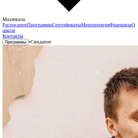
Махачкала
Расписание
Программы
Сертификаты
Мероприятия
Франшиза
О
школе
Контакты
•
Свидание
Программы